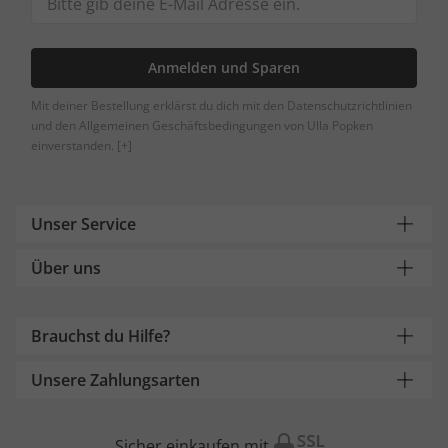
Anmelden und Sparen
Mit deiner Bestellung erklärst du dich mit den Datenschutzrichtlinien
und den Allgemeinen Geschäftsbedingungen von Ulla Popken
einverstanden.
[+]
Unser Service
Über uns
Brauchst du Hilfe?
Unsere Zahlungsarten
Sicher einkaufen mit