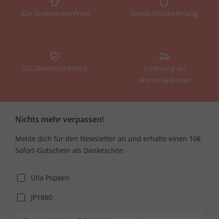
Alle Größen ein Preis
Gratis Filiallieferung
SSL Datensicherheit
Lieferung an
Wunschadresse
Nichts mehr verpassen!
Melde dich für den Newsletter an und erhalte einen 10€
Sofort-Gutschein als Dankeschön
Ulla Popken
JP1880