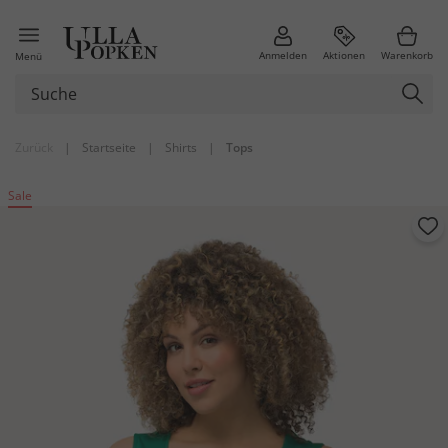
Anmelden
Aktionen
Warenkorb
Menü
Zurück
|
Startseite
|
Shirts
|
Tops
Sale