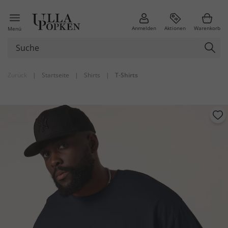
Anmelden
Aktionen
Warenkorb
Menü
Zurück
|
Startseite
|
Shirts
|
T-Shirts