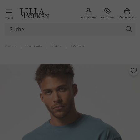
Anmelden
Aktionen
Warenkorb
Menü
Zurück
|
Startseite
|
Shirts
|
T-Shirts