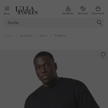
Anmelden
Aktionen
Warenkorb
Menü
Zurück
|
Startseite
|
Shirts
|
T-Shirts