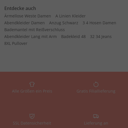
Entdecke auch
Ärmellose Weste Damen
A Linien Kleider
Abendkleider Damen
Anzug Schwarz
3 4 Hosen Damen
Bademantel mit Reißverschluss
Abendkleider Lang mit Arm
Badekleid 48
32 34 Jeans
8XL Pullover
Alle Größen ein Preis
Gratis Filiallieferung
SSL Datensicherheit
Lieferung an