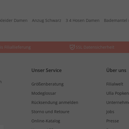
kleider Damen
Anzug Schwarz
3 4 Hosen Damen
Bademantel 
is Filiallieferung
SSL Datensicherheit
Unser Service
Über uns
n
Größenberatung
Filialwelt
Modeglossar
Ulla Popken
Rücksendung anmelden
Unternehm
Storno und Retoure
Jobs
Online-Katalog
Presse