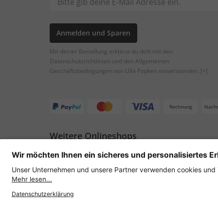
Anmelden und Sparen
Mit deiner Bestellung erklärst du dich mit den
Datenschutzrichtlinien und den Allgemeinen
Geschäftsbedingungen von Ulla Popken einverstanden.
[+]
Rechnung
Nach
Weitere Onlineshops
Österreich
Datenschutz
AGB
Widerruf erklären
Lie