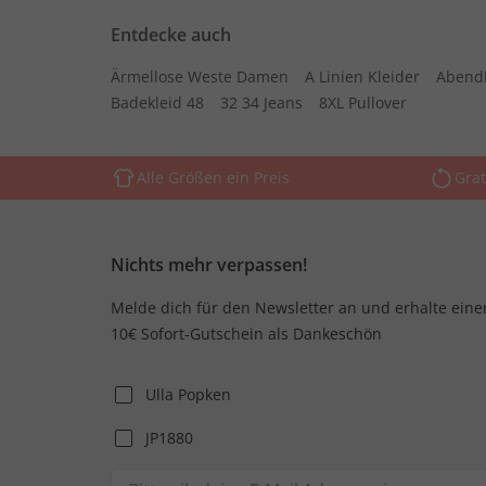
Entdecke auch
Ärmellose Weste Damen
A Linien Kleider
Abend
Badekleid 48
32 34 Jeans
8XL Pullover
Alle Größen ein Preis
Grat
Nichts mehr verpassen!
Melde dich für den Newsletter an und erhalte eine
10€ Sofort-Gutschein als Dankeschön
Ulla Popken
JP1880