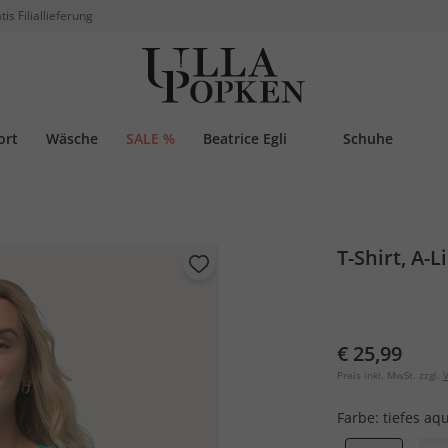
tis Filiallieferung
ort
Wäsche
SALE %
Beatrice Egli
Schuhe
T-Shirt, A-
€ 25,99
Preis inkl. MwSt. zzgl.
V
Farbe:
tiefes aq