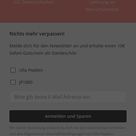
SSL Datensicherheit
Lieferung an
Wunschadresse
Nichts mehr verpassen!
Melde dich für den Newsletter an und erhalte einen 10€
Sofort-Gutschein als Dankeschön
Ulla Popken
JP1880
Anmelden und Sparen
Mit deiner Bestellung erklärst du dich mit den Datenschutzrichtlinien
und den Allgemeinen Geschäftsbedingungen von Ulla Popken