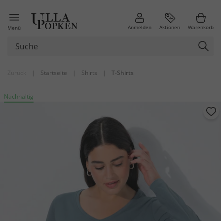
Anmelden
Aktionen
Warenkorb
Menü
Zurück
|
Startseite
|
Shirts
|
T-Shirts
Nachhaltig