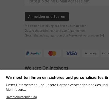
Anmelden und Sparen
Mit deiner Bestellung erklärst du dich mit den
Datenschutzrichtlinien und den Allgemeinen
Geschäftsbedingungen von Ulla Popken einverstanden.
[+]
Rechnung
Nach
Weitere Onlineshops
Österreich
Datenschutz
AGB
Widerruf erklären
Lie