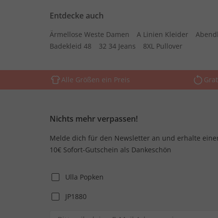
Entdecke auch
Ärmellose Weste Damen
A Linien Kleider
Abend
Badekleid 48
32 34 Jeans
8XL Pullover
Alle Größen ein Preis
Grat
Nichts mehr verpassen!
Melde dich für den Newsletter an und erhalte eine
10€ Sofort-Gutschein als Dankeschön
Ulla Popken
JP1880