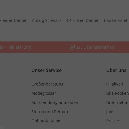
kleider Damen
Anzug Schwarz
3 4 Hosen Damen
Bademantel 
is Filiallieferung
SSL Datensicherheit
Unser Service
Über uns
n
Größenberatung
Filialwelt
Modeglossar
Ulla Popken
Rücksendung anmelden
Unternehm
Storno und Retoure
Jobs
Online-Katalog
Presse