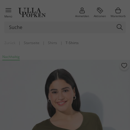
Anmelden
Aktionen
Warenkorb
Menü
Zurück
|
Startseite
|
Shirts
|
T-Shirts
Nachhaltig