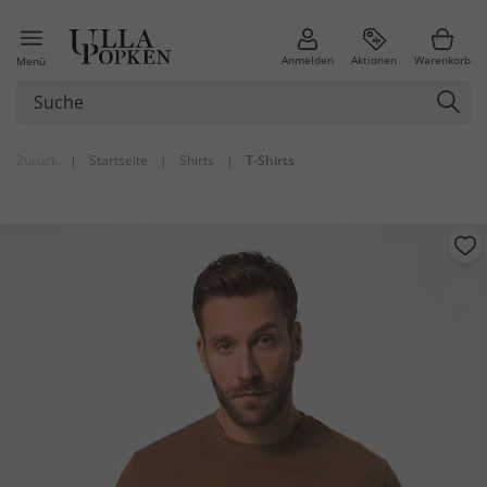
Anmelden
Aktionen
Warenkorb
Menü
Zurück
|
Startseite
|
Shirts
|
T-Shirts