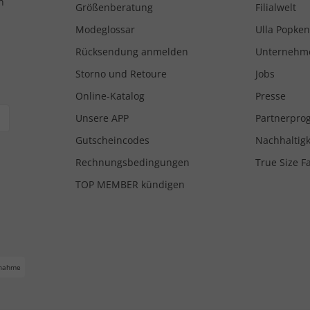
n
Größenberatung
Filialwelt
Modeglossar
Ulla Popken
Rücksendung anmelden
Unternehm
Storno und Retoure
Jobs
Online-Katalog
Presse
Unsere APP
Partnerpr
Gutscheincodes
Nachhaltigk
Rechnungsbedingungen
True Size F
TOP MEMBER kündigen
nahme