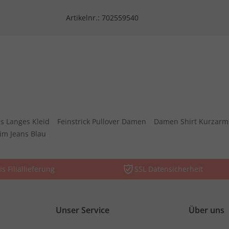
Artikelnr.:
702559540
s Langes Kleid
Feinstrick Pullover Damen
Damen Shirt Kurzarm
im Jeans Blau
is Filiallieferung
SSL Datensicherheit
Unser Service
Über uns