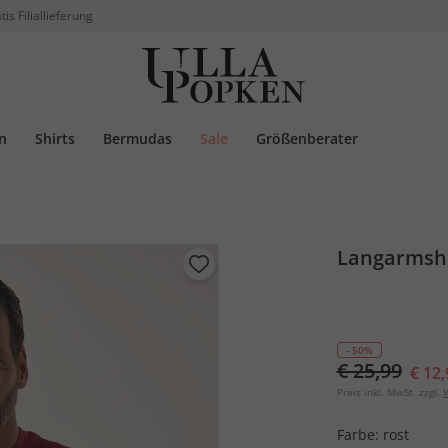
tis Filiallieferung
n
Shirts
Bermudas
Sale
Größenberater
Langarmshir
- 50%
€ 25,99
€ 12,
Preis inkl. MwSt. zzgl.
V
Farbe:
rost