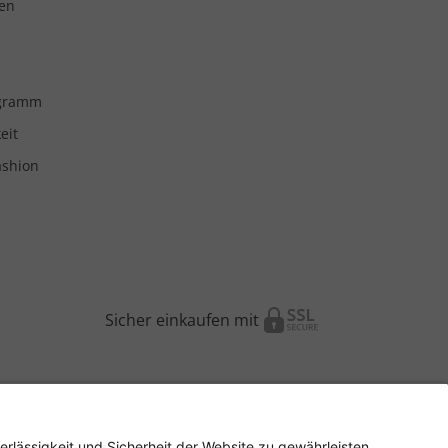
en
ogramm
eit
ashion
Sicher einkaufen mit