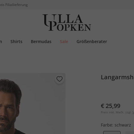
tis Filiallieferung
n
Shirts
Bermudas
Sale
Größenberater
Langarmshir
€ 25,99
Preis inkl. MwSt. zzgl.
V
Farbe:
schwarz