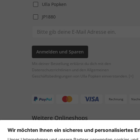
Ulla Popken
JP1880
Anmelden und Sparen
Mit deiner Bestellung erklärst du dich mit den
Datenschutzrichtlinien und den Allgemeinen
Geschäftsbedingungen von Ulla Popken einverstanden.
[+]
Rechnung
Nach
Weitere Onlineshops
Österreich