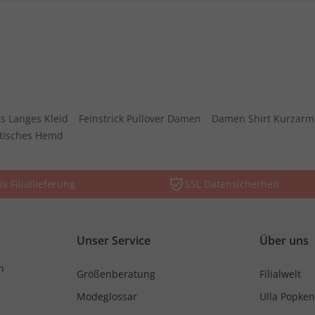
s Langes Kleid
Feinstrick Pullover Damen
Damen Shirt Kurzarm
stisches Hemd
is Filiallieferung
SSL Datensicherheit
Unser Service
Über uns
n
Größenberatung
Filialwelt
Modeglossar
Ulla Popken