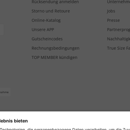
Rücksendung anmelden
Unternehm
Storno und Retoure
Jobs
Online-Katalog
Presse
Unsere APP
Partnerpr
Gutscheincodes
Nachhaltigk
Rechnungsbedingungen
True Size F
TOP MEMBER kündigen
nahme