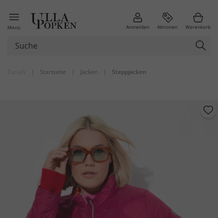
Anmelden
Aktionen
Warenkorb
Menü
Zurück
|
Startseite
|
Jacken
|
Steppjacken