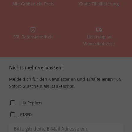
Alle Größen ein Preis
Gratis Filiallieferung
SSL Datensicherheit
Lieferung an
Wunschadresse
Nichts mehr verpassen!
Melde dich für den Newsletter an und erhalte einen 10€
Sofort-Gutschein als Dankeschön
Ulla Popken
JP1880