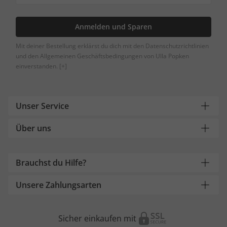
Anmelden und Sparen
Mit deiner Bestellung erklärst du dich mit den Datenschutzrichtlinien
und den Allgemeinen Geschäftsbedingungen von Ulla Popken
einverstanden.
[+]
Unser Service
Über uns
Brauchst du Hilfe?
Unsere Zahlungsarten
Sicher einkaufen mit