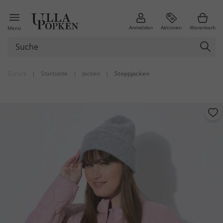
Anmelden
Aktionen
Warenkorb
Menü
Zurück
|
Startseite
|
Jacken
|
Steppjacken