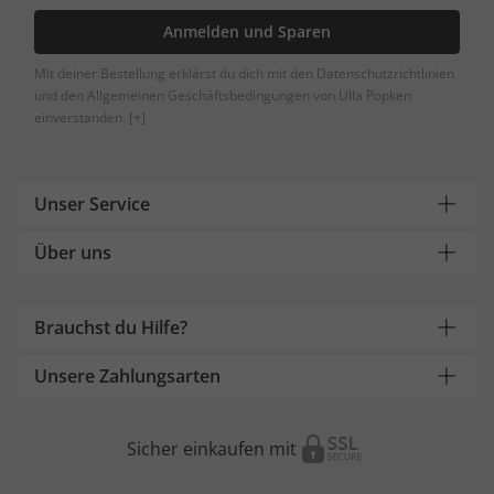
Anmelden und Sparen
Mit deiner Bestellung erklärst du dich mit den Datenschutzrichtlinien
und den Allgemeinen Geschäftsbedingungen von Ulla Popken
einverstanden.
[+]
Unser Service
Über uns
Brauchst du Hilfe?
Unsere Zahlungsarten
Sicher einkaufen mit