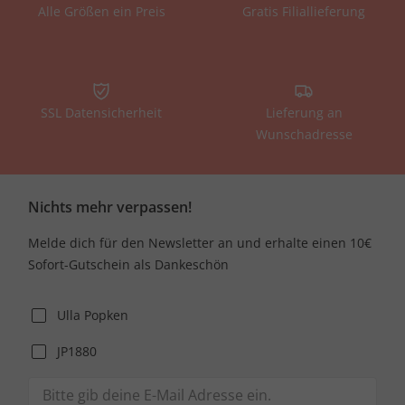
Alle Größen ein Preis
Gratis Filiallieferung
SSL Datensicherheit
Lieferung an
Wunschadresse
Nichts mehr verpassen!
Melde dich für den Newsletter an und erhalte einen 10€
Sofort-Gutschein als Dankeschön
Ulla Popken
JP1880