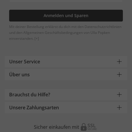
Anmelden und Sparen
Mit deiner Bestellung erklärst du dich mit den Datenschutzrichtlinien
und den Allgemeinen Geschäftsbedingungen von Ulla Popken
einverstanden.
[+]
Unser Service
Über uns
Brauchst du Hilfe?
Unsere Zahlungsarten
Sicher einkaufen mit