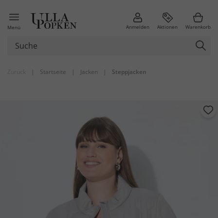
Anmelden
Aktionen
Warenkorb
Menü
Zurück
|
Startseite
|
Jacken
|
Steppjacken