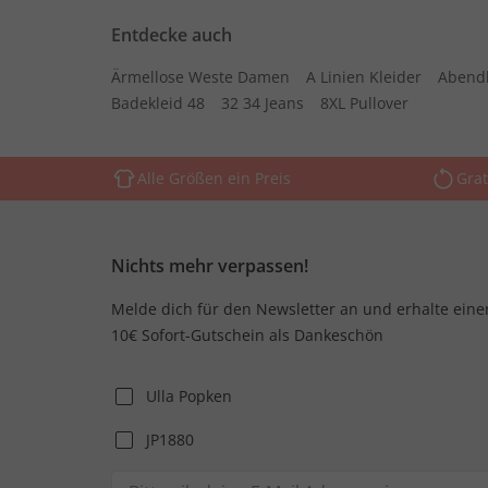
Entdecke auch
Ärmellose Weste Damen
A Linien Kleider
Abend
Badekleid 48
32 34 Jeans
8XL Pullover
Alle Größen ein Preis
Grat
Nichts mehr verpassen!
Melde dich für den Newsletter an und erhalte eine
10€ Sofort-Gutschein als Dankeschön
Ulla Popken
JP1880