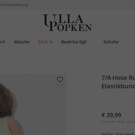
tis Filiallieferung
ort
Wäsche
SALE %
Beatrice Egli
Schuhe
7/8-Hose Ru
Elastikbun
€ 39,99
Preis inkl. MwSt. zzgl.
V
Farbe:
blassgelb