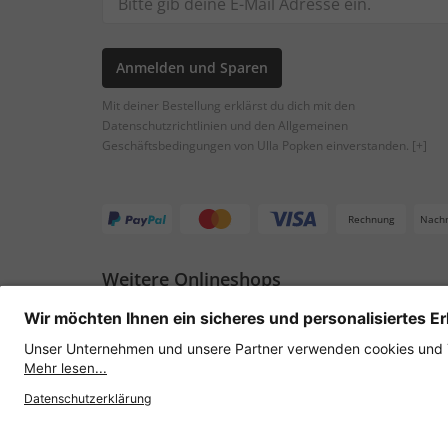
Anmelden und Sparen
Mit deiner Bestellung erklärst du dich mit den
Datenschutzrichtlinien und den Allgemeinen
Geschäftsbedingungen von Ulla Popken einverstanden.
[+]
Rechnung
Nach
Weitere Onlineshops
Österreich
Datenschutz
AGB
Widerruf erklären
Lie