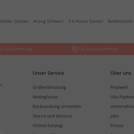
kleider Damen
Anzug Schwarz
3 4 Hosen Damen
Bademantel 
is Filiallieferung
SSL Datensicherheit
Unser Service
Über uns
n
Größenberatung
Filialwelt
Modeglossar
Ulla Popken
Rücksendung anmelden
Unternehm
Storno und Retoure
Jobs
Online-Katalog
Presse