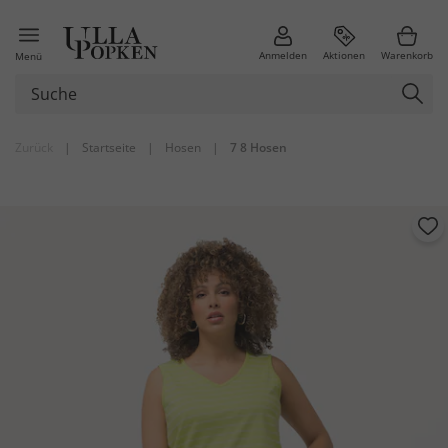
Anmelden
Aktionen
Warenkorb
Menü
Zurück
|
Startseite
|
Hosen
|
7 8 Hosen