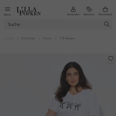
Anmelden
Aktionen
Warenkorb
Menü
Zurück
|
Startseite
|
Hosen
|
7 8 Hosen