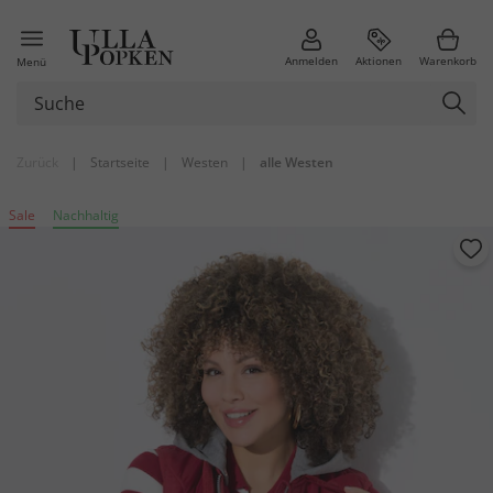
Anmelden
Aktionen
Warenkorb
Menü
Zurück
|
Startseite
|
Westen
|
alle Westen
Sale
Nachhaltig