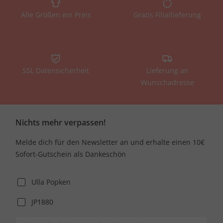
Alle Größen ein Preis
Gratis Filiallieferung
SSL Datensicherheit
Lieferung an
Wunschadresse
Nichts mehr verpassen!
Melde dich für den Newsletter an und erhalte einen 10€
Sofort-Gutschein als Dankeschön
Ulla Popken
JP1880