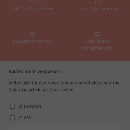
Alle Größen ein Preis
Gratis Filiallieferung
SSL Datensicherheit
Lieferung an
Wunschadresse
Nichts mehr verpassen!
Melde dich für den Newsletter an und erhalte einen 10€
Sofort-Gutschein als Dankeschön
Ulla Popken
JP1880