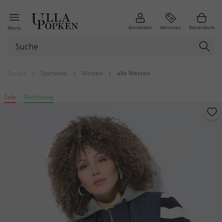
Anmelden
Aktionen
Warenkorb
Menü
Zurück
|
Startseite
|
Westen
|
alle Westen
Sale
Nachhaltig