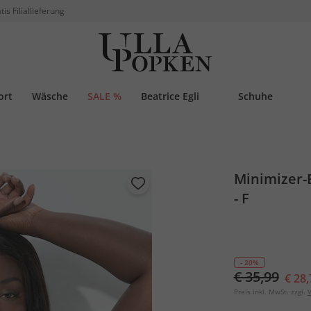
tis Filiallieferung
ort
Wäsche
SALE %
Beatrice Egli
Schuhe
Minimizer-B
- F
- 20%
€ 35,99
€ 28,
Preis inkl. MwSt. zzgl.
V