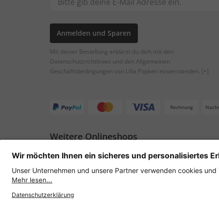
Anmelden und Sparen
Mit deiner Bestellung erklärst du dich mit den
Datenschutzrichtlinien und den Allgemeinen
Geschäftsbedingungen von Ulla Popken einverstanden.
[+]
Rechnung
Nach
Weitere Onlineshops
Österreich
Datenschutz
AGB
Widerruf erklären
Lie