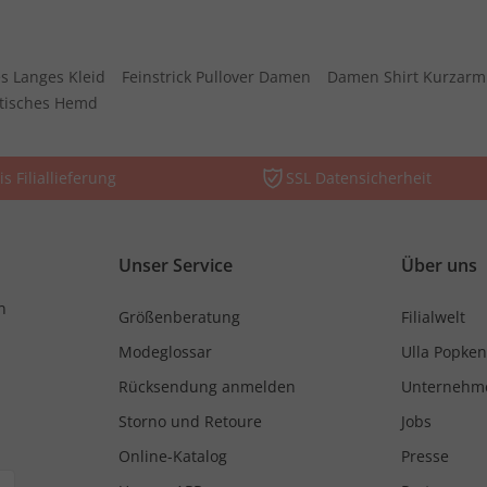
s Langes Kleid
Feinstrick Pullover Damen
Damen Shirt Kurzarm
stisches Hemd
is Filiallieferung
SSL Datensicherheit
Unser Service
Über uns
n
Größenberatung
Filialwelt
Modeglossar
Ulla Popken
Rücksendung anmelden
Unternehm
Storno und Retoure
Jobs
Online-Katalog
Presse