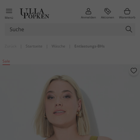
Anmelden
Aktionen
Warenkorb
Menü
Zurück
|
Startseite
|
Wäsche
|
Entlastungs-BHs
Sale