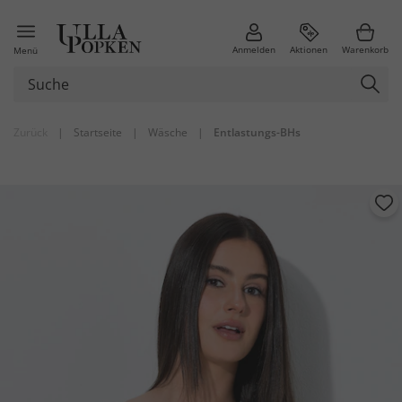
Anmelden
Aktionen
Warenkorb
Menü
Zurück
|
Startseite
|
Wäsche
|
Entlastungs-BHs