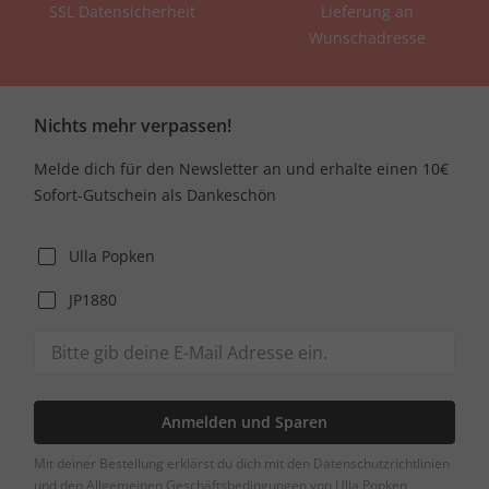
SSL Datensicherheit
Lieferung an
Wunschadresse
Nichts mehr verpassen!
Melde dich für den Newsletter an und erhalte einen 10€
Sofort-Gutschein als Dankeschön
Ulla Popken
JP1880
Anmelden und Sparen
Mit deiner Bestellung erklärst du dich mit den Datenschutzrichtlinien
und den Allgemeinen Geschäftsbedingungen von Ulla Popken