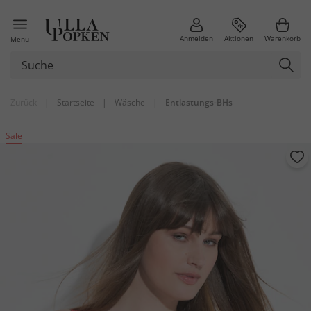
Anmelden
Aktionen
Warenkorb
Menü
Zurück
|
Startseite
|
Wäsche
|
Entlastungs-BHs
Sale