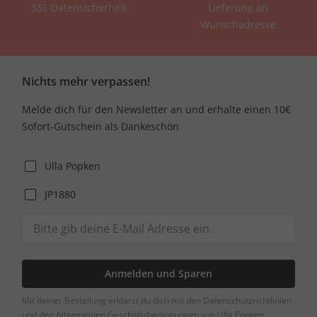
SSL Datensicherheit
Lieferung an
Wunschadresse
Nichts mehr verpassen!
Melde dich für den Newsletter an und erhalte einen 10€
Sofort-Gutschein als Dankeschön
Ulla Popken
JP1880
Anmelden und Sparen
Mit deiner Bestellung erklärst du dich mit den Datenschutzrichtlinien
und den Allgemeinen Geschäftsbedingungen von Ulla Popken