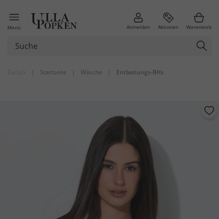
Anmelden
Aktionen
Warenkorb
Menü
Zurück
|
Startseite
|
Wäsche
|
Entlastungs-BHs