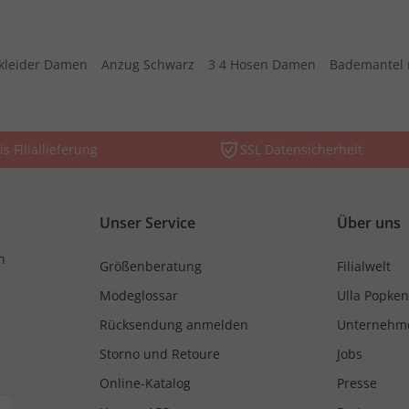
kleider Damen
Anzug Schwarz
3 4 Hosen Damen
Bademantel 
is Filiallieferung
SSL Datensicherheit
Unser Service
Über uns
n
Größenberatung
Filialwelt
Modeglossar
Ulla Popken
Rücksendung anmelden
Unternehm
Storno und Retoure
Jobs
Online-Katalog
Presse