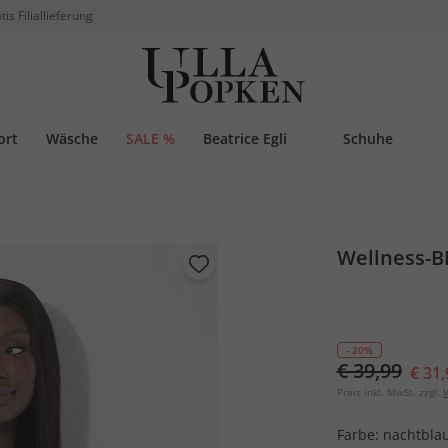
tis Filiallieferung
ort
Wäsche
SALE %
Beatrice Egli
Schuhe
Wellness-BH
- 20%
€ 39,99
€ 31,
Preis inkl. MwSt. zzgl.
V
Farbe:
nachtbla