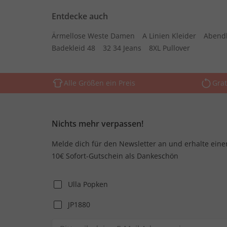
Entdecke auch
Ärmellose Weste Damen
A Linien Kleider
Abend
Badekleid 48
32 34 Jeans
8XL Pullover
Alle Größen ein Preis
Grat
Nichts mehr verpassen!
Melde dich für den Newsletter an und erhalte eine
10€ Sofort-Gutschein als Dankeschön
Ulla Popken
JP1880