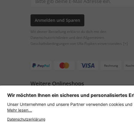
Anmelden und Sparen
Mit deiner Bestellung erklärst du dich mit den
Datenschutzrichtlinien und den Allgemeinen
Geschäftsbedingungen von Ulla Popken einverstanden.
[+]
Rechnung
Nach
Weitere Onlineshops
Österreich
Datenschutz
AGB
Widerruf erklären
Lie