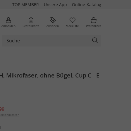
TOP MEMBER
Unsere App
Online-Katalog
Anmelden
Bestellkarte
Aktionen
Merkliste
Warenkorb
, Mikrofaser, ohne Bügel, Cup C - E
99
ersandkosten
u