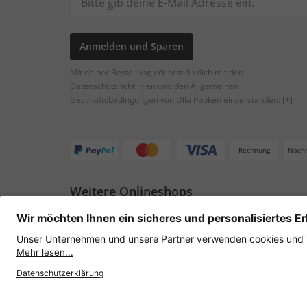
Anmelden und Sparen
Mit deiner Bestellung erklärst du dich mit den
Datenschutzrichtlinien und den Allgemeinen
Geschäftsbedingungen von Ulla Popken einverstanden.
[+]
Rechnung
Nach
Weitere Onlineshops
Österreich
Datenschutz
AGB
Widerruf erklären
Lie