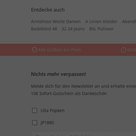
Entdecke auch
Ärmellose Weste Damen
A Linien Kleider
Abend
Badekleid 48
32 34 Jeans
8XL Pullover
Alle Größen ein Preis
Grat
Nichts mehr verpassen!
Melde dich für den Newsletter an und erhalte eine
10€ Sofort-Gutschein als Dankeschön
Ulla Popken
JP1880