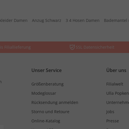
kleider Damen
Anzug Schwarz
3 4 Hosen Damen
Bademantel 
is Filiallieferung
SSL Datensicherheit
Unser Service
Über uns
n
Größenberatung
Filialwelt
Modeglossar
Ulla Popken
Rücksendung anmelden
Unternehm
Storno und Retoure
Jobs
Online-Katalog
Presse