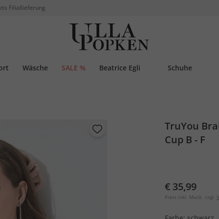
tis Filiallieferung
ort
Wäsche
SALE %
Beatrice Egli
Schuhe
TruYou Bral
Cup B - F
€ 35,99
Preis inkl. MwSt. zzgl.
V
Farbe:
schwarz