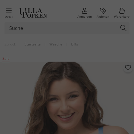
Anmelden
Aktionen
Warenkorb
Menü
Zurück
|
Startseite
|
Wäsche
|
BHs
Sale