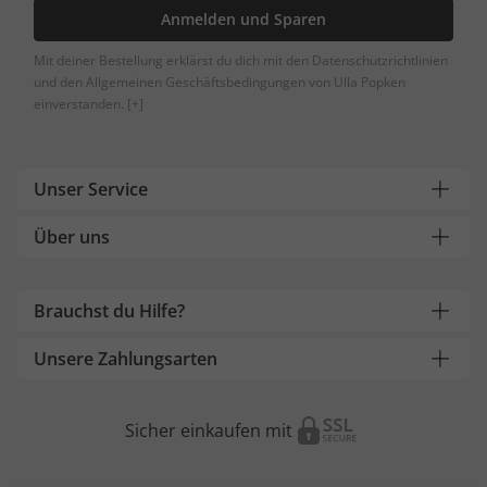
Anmelden und Sparen
Mit deiner Bestellung erklärst du dich mit den Datenschutzrichtlinien
und den Allgemeinen Geschäftsbedingungen von Ulla Popken
einverstanden.
[+]
Unser Service
Über uns
Brauchst du Hilfe?
Unsere Zahlungsarten
Sicher einkaufen mit