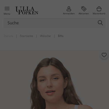
Anmelden
Aktionen
Warenkorb
Menü
Zurück
|
Startseite
|
Wäsche
|
BHs