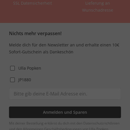
SSL Datensicherheit
Lieferung an
Wunschadresse
Nichts mehr verpassen!
Melde dich für den Newsletter an und erhalte einen 10€
Sofort-Gutschein als Dankeschön
Ulla Popken
JP1880
Anmelden und Sparen
Mit deiner Bestellung erklärst du dich mit den Datenschutzrichtlinien
und den Allgemeinen Geschäftsbedingungen von Ulla Popken