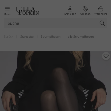
Anmelden
Aktionen
Warenkorb
Menü
Zurück
|
Startseite
|
Strumpfhosen
|
alle Strumpfhosen