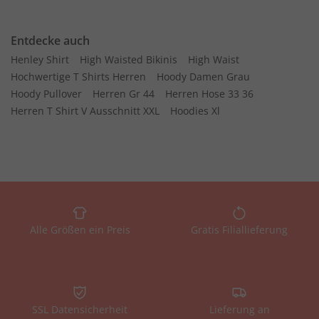
Entdecke auch
Henley Shirt
High Waisted Bikinis
High Waist
Hochwertige T Shirts Herren
Hoody Damen Grau
Hoody Pullover
Herren Gr 44
Herren Hose 33 36
Herren T Shirt V Ausschnitt XXL
Hoodies Xl
Alle Größen ein Preis
Gratis Filiallieferung
SSL Datensicherheit
Lieferung an