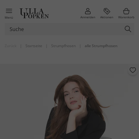
Anmelden
Aktionen
Warenkorb
Menü
Zurück
|
Startseite
|
Strumpfhosen
|
alle Strumpfhosen