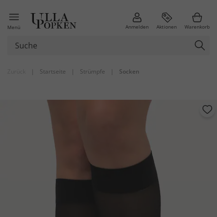
Anmelden
Aktionen
Warenkorb
Menü
Zurück
|
Startseite
|
Strümpfe
|
Socken