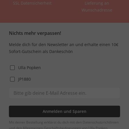
SSL Datensicherheit
Lieferung an
Wunschadresse
Nichts mehr verpassen!
Melde dich für den Newsletter an und erhalte einen 10€
Sofort-Gutschein als Dankeschön
Ulla Popken
JP1880
Anmelden und Sparen
Mit deiner Bestellung erklärst du dich mit den Datenschutzrichtlinien
und den Allgemeinen Geschäftsbedingungen von Ulla Popken