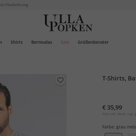
tis Filiallieferung
n
Shirts
Bermudas
Sale
Größenberater
T-Shirts, Ba
€ 35,99
Preis inkl. MwSt. zzgl.
V
Farbe:
grau mel