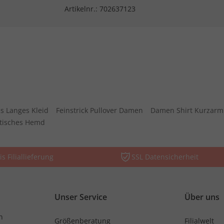
Artikelnr.:
702637123
s Langes Kleid
Feinstrick Pullover Damen
Damen Shirt Kurzarm
stisches Hemd
is Filiallieferung
SSL Datensicherheit
Unser Service
Über uns
n
Größenberatung
Filialwelt