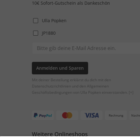
10€ Sofort-Gutschein als Dankeschön
Ulla Popken
JP1880
Anmelden und Sparen
Mit deiner Bestellung erklärst du dich mit den
Datenschutzrichtlinien und den Allgemeinen
Geschäftsbedingungen von Ulla Popken einverstanden.
[+]
Rechnung
Nach
Weitere Onlineshops