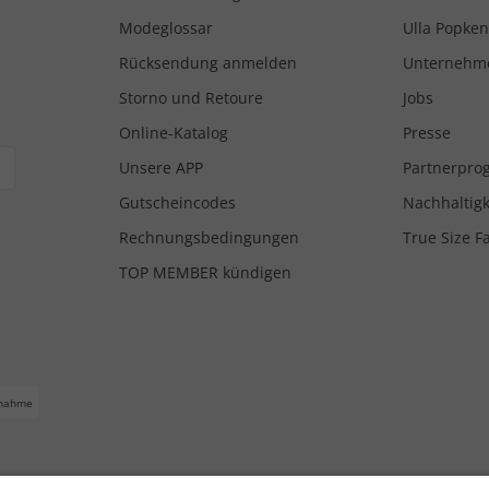
Modeglossar
Ulla Popken
Rücksendung anmelden
Unternehm
Storno und Retoure
Jobs
Online-Katalog
Presse
Unsere APP
Partnerpr
Gutscheincodes
Nachhaltigk
Rechnungsbedingungen
True Size F
TOP MEMBER kündigen
nahme