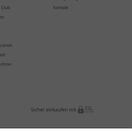
 Club
Kontakt
en
ogramm
eit
ashion
Sicher einkaufen mit