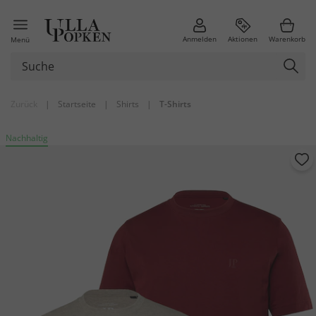
Anmelden
Aktionen
Warenkorb
Menü
Zurück
|
Startseite
|
Shirts
|
T-Shirts
Nachhaltig