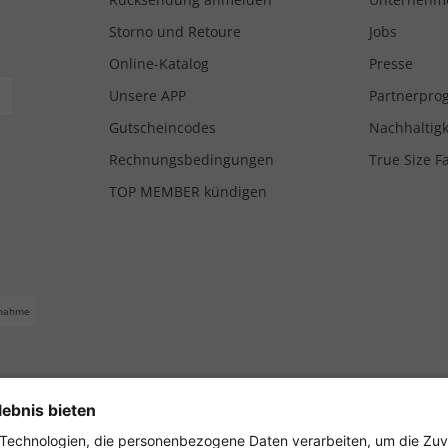
Storno und Retoure
Jobs
Online-Katalog
Presse
Unsere APP
Partnerpr
Gutscheincodes
Nachhaltigk
Rechnungsbedingungen
True Size F
TOP MEMBER kündigen
nahme