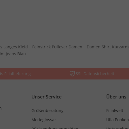
s Langes Kleid
Feinstrick Pullover Damen
Damen Shirt Kurzarm
im Jeans Blau
is Filiallieferung
SSL Datensicherheit
Unser Service
Über uns
n
Größenberatung
Filialwelt
Modeglossar
Ulla Popken
Rücksendung anmelden
Unternehm