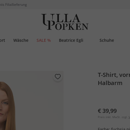
tis Filiallieferung
ort
Wäsche
SALE %
Beatrice Egli
Schuhe
T-Shirt, vo
Halbarm
€ 39,99
Preis inkl. MwSt. zzgl.
V
Farbe:
fuchsia p