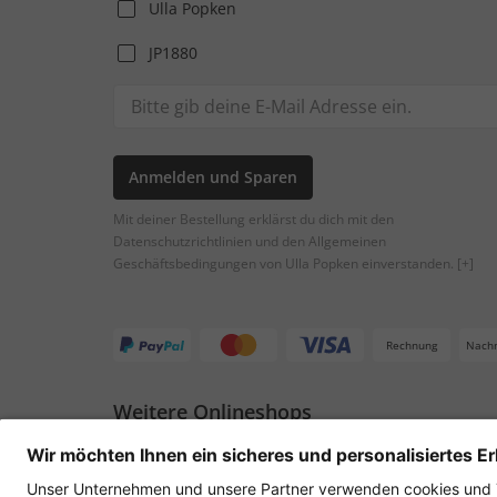
Ulla Popken
JP1880
Anmelden und Sparen
Mit deiner Bestellung erklärst du dich mit den
Datenschutzrichtlinien und den Allgemeinen
Geschäftsbedingungen von Ulla Popken einverstanden.
[+]
Rechnung
Nach
Weitere Onlineshops
Österreich