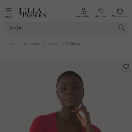
Anmelden
Aktionen
Warenkorb
Menü
Zurück
|
Startseite
|
Shirts
|
T-Shirts