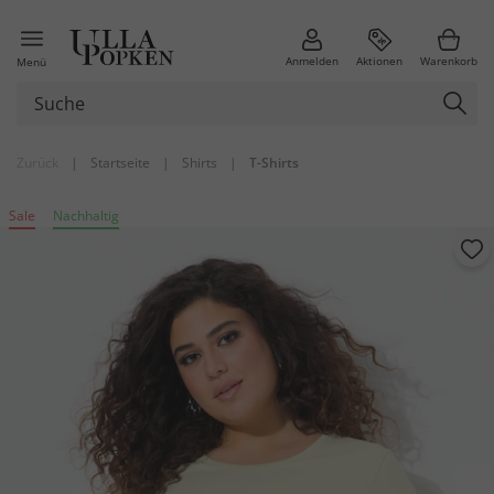
Anmelden
Aktionen
Warenkorb
Menü
Zurück
|
Startseite
|
Shirts
|
T-Shirts
Sale
Nachhaltig