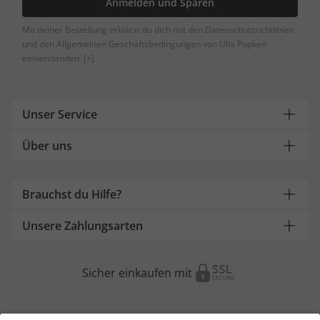
Anmelden und Sparen
Mit deiner Bestellung erklärst du dich mit den Datenschutzrichtlinien
und den Allgemeinen Geschäftsbedingungen von Ulla Popken
einverstanden.
[+]
Unser Service
Über uns
Brauchst du Hilfe?
Unsere Zahlungsarten
Sicher einkaufen mit