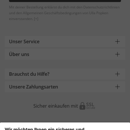
Mit deiner Bestellung erklärst du dich mit den Datenschutzrichtlinien
und den Allgemeinen Geschäftsbedingungen von Ulla Popken
einverstanden.
[+]
Unser Service
Über uns
Brauchst du Hilfe?
Unsere Zahlungsarten
Sicher einkaufen mit
Weitere Onlineshops