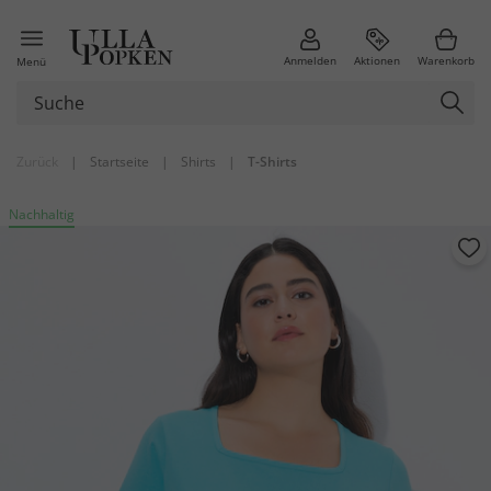
Anmelden
Aktionen
Warenkorb
Menü
Zurück
|
Startseite
|
Shirts
|
T-Shirts
Nachhaltig