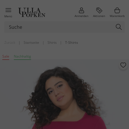
Anmelden
Aktionen
Warenkorb
Menü
Zurück
|
Startseite
|
Shirts
|
T-Shirts
Sale
Nachhaltig