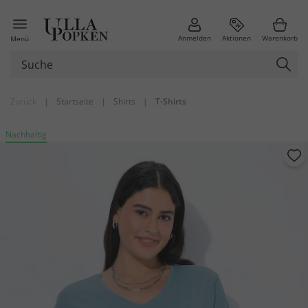
Anmelden
Aktionen
Warenkorb
Menü
Zurück
|
Startseite
|
Shirts
|
T-Shirts
Nachhaltig