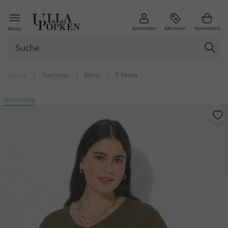
Anmelden
Aktionen
Warenkorb
Menü
Zurück
|
Startseite
|
Shirts
|
T-Shirts
Nachhaltig