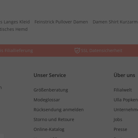
s Langes Kleid
Feinstrick Pullover Damen
Damen Shirt Kurzarm
stisches Hemd
is Filiallieferung
SSL Datensicherheit
Unser Service
Über uns
n
Größenberatung
Filialwelt
Modeglossar
Ulla Popken
Rücksendung anmelden
Unternehm
Storno und Retoure
Jobs
Online-Katalog
Presse