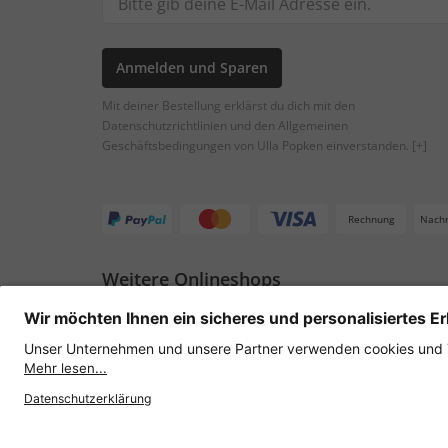
Anmelden und Sparen
Mit deiner Bestellung erklärst du dich mit den
Datenschutzrichtlinien und den Allgemeinen
Geschäftsbedingungen von Ulla Popken einverstanden.
[+]
Rechnung
Nach
Weitere Onlineshops
Österreich
Datenschutz
AGB
Widerruf erklären
Lie