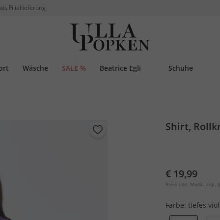
tis Filiallieferung
ort
Wäsche
SALE %
Beatrice Egli
Schuhe
Shirt, Roll
€ 19,99
Preis inkl. MwSt. zzgl.
V
Farbe:
tiefes viol