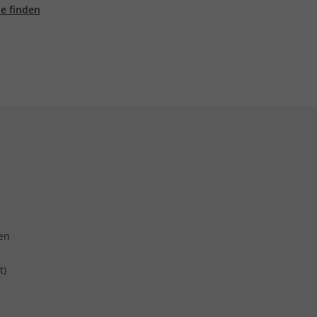
ale finden
en
t)