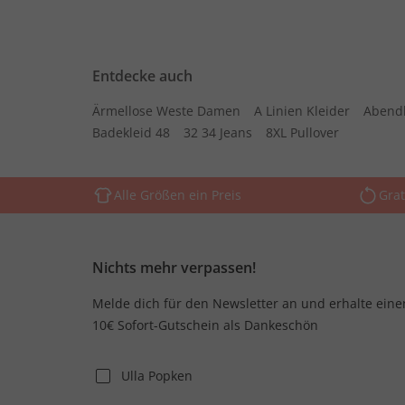
Entdecke auch
Ärmellose Weste Damen
A Linien Kleider
Abend
Badekleid 48
32 34 Jeans
8XL Pullover
Alle Größen ein Preis
Grat
Nichts mehr verpassen!
Melde dich für den Newsletter an und erhalte eine
10€ Sofort-Gutschein als Dankeschön
Ulla Popken