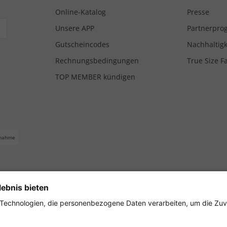
Online-Katalog
Presse
Unsere APP
Partnerpr
Gutscheincodes
Nachhaltigk
Rechnungsbedingungen
True Size F
TOP MEMBER kündigen
nahme