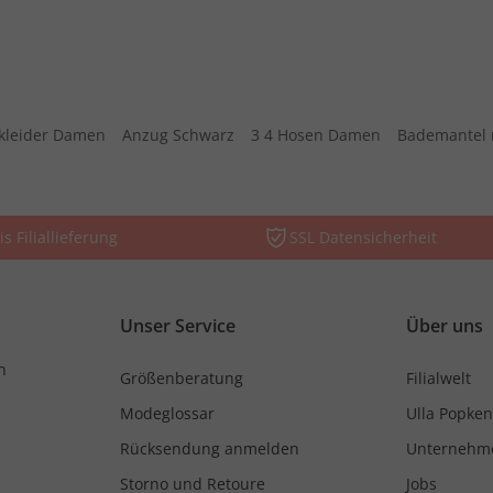
kleider Damen
Anzug Schwarz
3 4 Hosen Damen
Bademantel 
is Filiallieferung
SSL Datensicherheit
Unser Service
Über uns
n
Größenberatung
Filialwelt
Modeglossar
Ulla Popken
Rücksendung anmelden
Unternehm
Storno und Retoure
Jobs