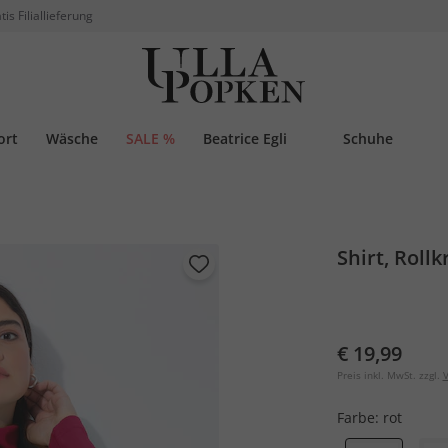
tis Filiallieferung
ort
Wäsche
SALE %
Beatrice Egli
Schuhe
Shirt, Roll
€ 19,99
Preis inkl. MwSt. zzgl.
V
Farbe:
rot