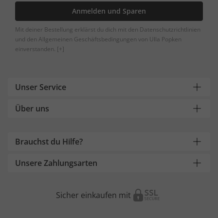
Anmelden und Sparen
Mit deiner Bestellung erklärst du dich mit den Datenschutzrichtlinien
und den Allgemeinen Geschäftsbedingungen von Ulla Popken
einverstanden.
[+]
Unser Service
Über uns
Brauchst du Hilfe?
Unsere Zahlungsarten
Sicher einkaufen mit