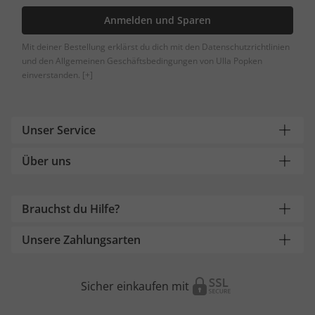
Anmelden und Sparen
Mit deiner Bestellung erklärst du dich mit den Datenschutzrichtlinien
und den Allgemeinen Geschäftsbedingungen von Ulla Popken
einverstanden.
[+]
Unser Service
Über uns
Brauchst du Hilfe?
Unsere Zahlungsarten
Sicher einkaufen mit