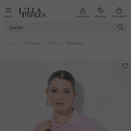
Anmelden
Aktionen
Warenkorb
Menü
Zurück
|
Startseite
|
Shirts
|
Poloshirts