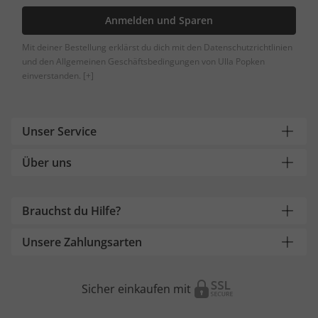
Anmelden und Sparen
Mit deiner Bestellung erklärst du dich mit den Datenschutzrichtlinien
und den Allgemeinen Geschäftsbedingungen von Ulla Popken
einverstanden.
[+]
Unser Service
Über uns
Brauchst du Hilfe?
Unsere Zahlungsarten
Sicher einkaufen mit