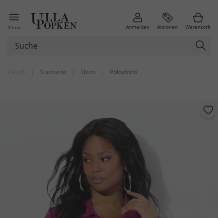
Anmelden
Aktionen
Warenkorb
Menü
Zurück
|
Startseite
|
Shirts
|
Poloshirts