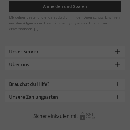
Anmelden und Sparen
Mit deiner Bestellung erklärst du dich mit den Datenschutzrichtlinien
und den Allgemeinen Geschäftsbedingungen von Ulla Popken
einverstanden.
[+]
Unser Service
Über uns
Brauchst du Hilfe?
Unsere Zahlungsarten
Sicher einkaufen mit