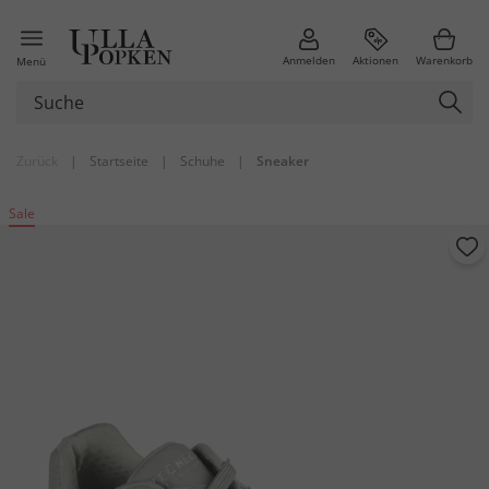
Anmelden
Aktionen
Warenkorb
Menü
Zurück
|
Startseite
|
Schuhe
|
Sneaker
Sale