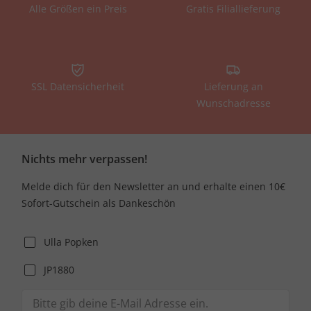
Alle Größen ein Preis
Gratis Filiallieferung
SSL Datensicherheit
Lieferung an
Wunschadresse
Nichts mehr verpassen!
Melde dich für den Newsletter an und erhalte einen 10€
Sofort-Gutschein als Dankeschön
Ulla Popken
JP1880