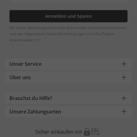
Anmelden und Sparen
Mit deiner Bestellung erklärst du dich mit den Datenschutzrichtlinien
und den Allgemeinen Geschäftsbedingungen von Ulla Popken
einverstanden.
[+]
Unser Service
Über uns
Brauchst du Hilfe?
Unsere Zahlungsarten
Sicher einkaufen mit