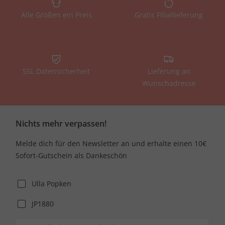
Alle Größen ein Preis
Gratis Filiallieferung
SSL Datensicherheit
Lieferung an
Wunschadresse
Nichts mehr verpassen!
Melde dich für den Newsletter an und erhalte einen 10€
Sofort-Gutschein als Dankeschön
Ulla Popken
JP1880